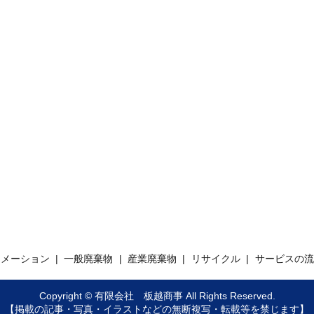
ォメーション
一般廃棄物
産業廃棄物
リサイクル
サービスの流
Copyright © 有限会社 板越商事 All Rights Reserved.
【掲載の記事・写真・イラストなどの無断複写・転載等を禁じます】