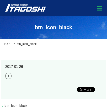
メ
btn_icon_black
TOP
btn_icon_black
2017-01-26
btn_icon_black